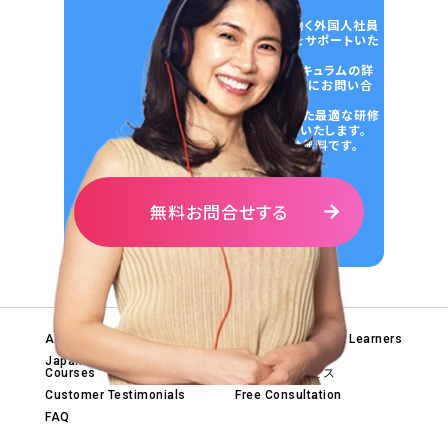
日本の企業で働く外国人社員
の日本語学習をサポートいた
します。
学習内容やカリキュラムの詳
細について、気軽にお問い合
わせください。
ニーズに合わせた最適な研修
プランをご提案いたします。
初回のご相談は無料です。
無料お問合せする
About Us
Tips for Japanese Learners
Blog
Japanese Language
Courses
法人向けサービス
Customer Testimonials
Free Consultation
FAQ