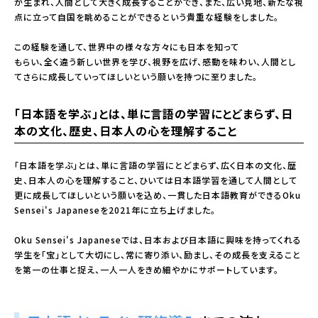
が生まれ、人間として大きく成長することができ、また、広い見地、新たな視
点に立って自国を眺めることができるという貴重な経験をしました。
この経験を通して、世界中の様々な方々にも日本を知って
もらい、全く違う新しい世界を学び、視野を広げ、感動を味わい、人間とし
てさらに成長していってほしいという願いを持つに至りました。
「日本語を学ぶ」とは、単に言語の学習にとどまらず、日
本の文化、
歴史、日本人の心を理解すること
「日本語を学ぶ」とは、単に言語の学習にとどまらず、広く日本の文化、歴
史、日本人の心を理解すること、ひいては日本語学習を通して人間として
更に成長してほしいという願いを込め、一貫した日本語教育ができるOku
Sensei's Japaneseを2021年に立ち上げました。
Oku Sensei's Japaneseでは、日本および日本語に興味を持ってくれる
学生を「宝」として大切にし、常に寄り添い、励まし、その成長を支えること
を第一の仕事と捉え、一人一人をきめ細やかにサポートしています。