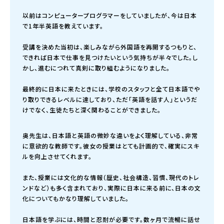
以前はコンピュータープログラマーをしていましたが、今は日本
で1年半英語を教えています。
受講を決めた当初は、楽しみながら外国語を再開するつもりと、
できれば日本で仕事を見つけたいという気持ちが半々でした。し
かし、進むにつれて真剣に取り組むようになりました。
最終的に日本に来たときには、学校のスタッフと全て日本語でや
り取りできるレベルに達しており、ただ「英語を話す人」というだ
けでなく、生徒たちと深く関わることができました。
奥先生は、日本語と英語の微妙な違いをよく理解している、非常
に意欲的な教師です。彼女の授業はとても計画的で、確実にスキ
ルを向上させてくれます。
また、授業には文化的な情報（歴史、社会構造、習慣、現代のトレ
ンドなど）も多く含まれており、実際に日本に来る前に、日本の文
化についてもかなり理解していました。
日本語を学ぶには、時間と忍耐が必要です。数ヶ月で流暢に話せ